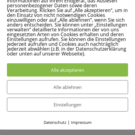
Informationen auf Ihrem Endgerät, das Auslesen
personenbezogener Daten sowie deren
Verarbeitung. Klicken Sie auf „Alle akzeptieren“, um in
den Einsatz von nicht notwendigen Cookies
einzuwilligen oder auf „Alle ablehnen“, wenn Sie sich
anders entscheiden. Sie können unter „Einstellungen
verwalten“ detaillierte Informationen der von uns
eingesetzten Arten von Cookies erhalten und deren
Einstellungen aufrufen. Sie können die Einstellungen
jederzeit aufrufen und Cookies auch nachträglich
de Geschichte!
jederzeit abwählen (z.B. in der Datenschutzerklärung
oder unten auf unserer Webseite).
Alle akzeptieren
der wachsende Wertschätzung. In der Vergangenheit konnten die
geführt, das selbst Venedig von charakterloser Massenware
Alle ablehnen
er Trend wieder zu hochwertigen, einzigartigen Schmuck- bzw.
Einstellungen
|
Datenschutz
Impressum