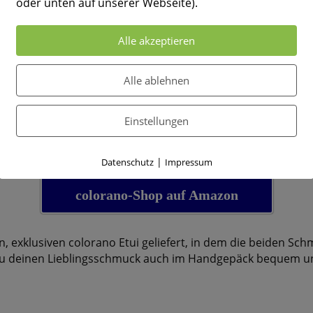
oder unten auf unserer Webseite).
Alle akzeptieren
Alle ablehnen
Einstellungen
n Farben findest du in meinem Amazon Store. Im colorano-
|
Datenschutz
Impressum
colorano-Shop auf Amazon
n, exklusiven colorano Etui geliefert, in dem die beiden Sc
 du deinen Lieblingsschmuck auch im Handgepäck bequem un