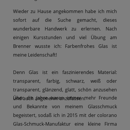
Wieder zu Hause angekommen habe ich mich
sofort auf die Suche gemacht, dieses
wunderbare Handwerk zu erlernen. Nach
einigen Kursstunden und viel Übung am
Brenner wusste ich: Farbenfrohes Glas ist
meine Leidenschaft!
Denn Glas ist ein faszinierendes Material:
transparent, farbig, schwarz, weiß oder
transparent, glänzend, glatt, schön anzusehen
Über die Jahre waren immer mehr Freunde
und auch angenehm anzufassen.
und Bekannte von meinem Glasschmuck
begeistert, sodaß ich in 2015 mit der colorano
Glas-Schmuck-Manufaktur eine kleine Firma