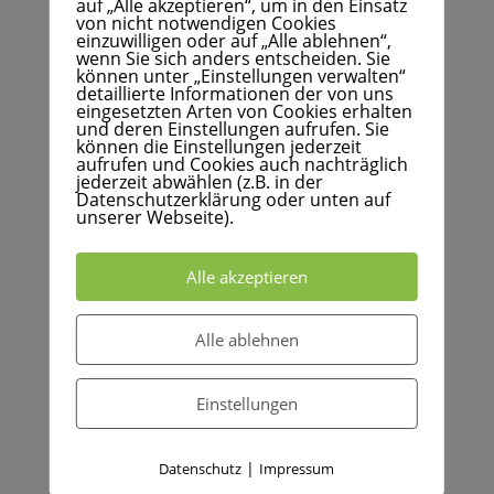
auf „Alle akzeptieren“, um in den Einsatz
von nicht notwendigen Cookies
einzuwilligen oder auf „Alle ablehnen“,
wenn Sie sich anders entscheiden. Sie
können unter „Einstellungen verwalten“
detaillierte Informationen der von uns
eingesetzten Arten von Cookies erhalten
Glasperlenkurse: Wie
und deren Einstellungen aufrufen. Sie
können die Einstellungen jederzeit
Urlaub
aufrufen und Cookies auch nachträglich
jederzeit abwählen (z.B. in der
Datenschutzerklärung oder unten auf
unserer Webseite).
Seit mehreren Jahren gebe ich mein
Alle akzeptieren
Glasperlen – Know-How in Kursen
weiter. Und das macht allen enorm
Alle ablehnen
viel Spaß!
Die meisten Teilnehmenden sind
Einstellungen
erstaunt, wie viele Glasperlen sie an
einem einzigen Tag gefertigt
|
Datenschutz
Impressum