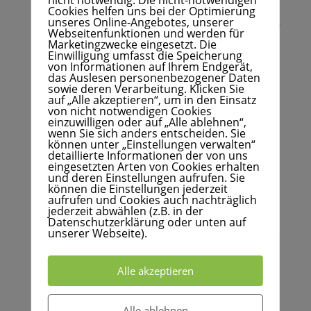
erhalten?
nicht notwendig. Die nicht-notwendigen
Cookies helfen uns bei der Optimierung
unseres Online-Angebotes, unserer
Dann gebe weiter unten das Passwort ein, klicke auf
Webseitenfunktionen und werden für
Marketingzwecke eingesetzt. Die
SENDEN und danach auf DOWNLOAD.
Einwilligung umfasst die Speicherung
von Informationen auf Ihrem Endgerät,
das Auslesen personenbezogener Daten
*In meinem Newsletter informiere ich ein paar mal
sowie deren Verarbeitung. Klicken Sie
auf „Alle akzeptieren“, um in den Einsatz
pro Jahr über neue Aktionen von mir wie diese
von nicht notwendigen Cookies
einzuwilligen oder auf „Alle ablehnen“,
Weihnachtskarten-Aktion und über Veranstaltungen
wenn Sie sich anders entscheiden. Sie
wie z.B. die Glaskunsttage. Man kann sich jederzeit
können unter „Einstellungen verwalten“
detaillierte Informationen der von uns
aus dem Newsletter-Verteiler wieder abmelden.
eingesetzten Arten von Cookies erhalten
und deren Einstellungen aufrufen. Sie
Hier
geht's zur (natürlich kostenfreien)
können die Einstellungen jederzeit
aufrufen und Cookies auch nachträglich
Anmeldung
.
jederzeit abwählen (z.B. in der
Datenschutzerklärung oder unten auf
unserer Webseite).
Bitte zum Download richtiges Passwort
Alle akzeptieren
eingeben
Alle ablehnen