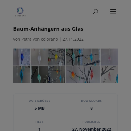
Weihnachtskarten-Fotos von meinen
Baum-Anhängern aus Glas
von
Petra von colorano
|
27.11.2022
DATEIGRÖSSE
DOWNLOADS
5 MB
8
FILES
PUBLISHED
1
27. November 2022